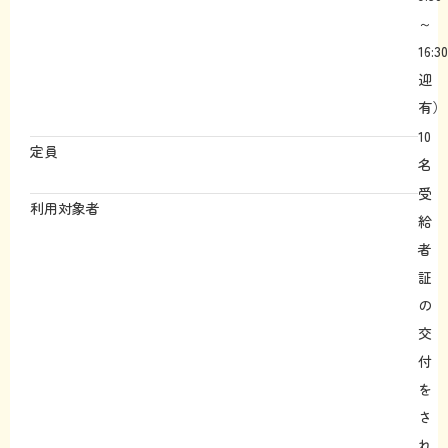
～
16:
迎
有）
10
定員
名
受
利用対象者
給
者
証
の
交
付
を
さ
れ