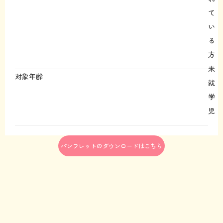
て
い
る
方
未
対象年齢
就
学
児
パンフレットのダウンロードはこちら