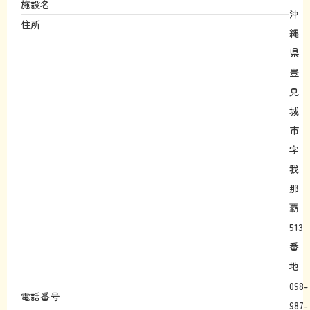
施設名
沖
住所
縄
県
豊
見
城
市
字
我
那
覇
513
番
地
098-
電話番号
987-