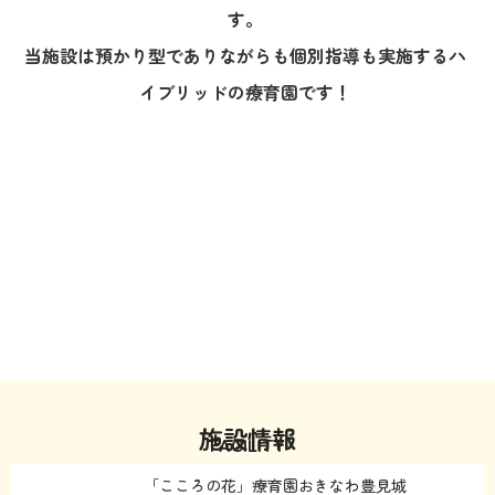
す。
当施設は預かり型でありながらも個別指導も実施するハ
イブリッドの療育園です！
施設情報
FACILITY
「こころの花」療育園おきなわ豊見城