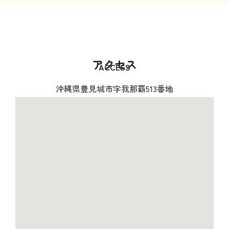
アクセス
ACCESS
沖縄県豊見城市字我那覇513番地