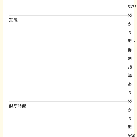
5377
預
形態
か
り
型・
個
別
指
導
あ
り
預
開所時間
か
り
型
9:30