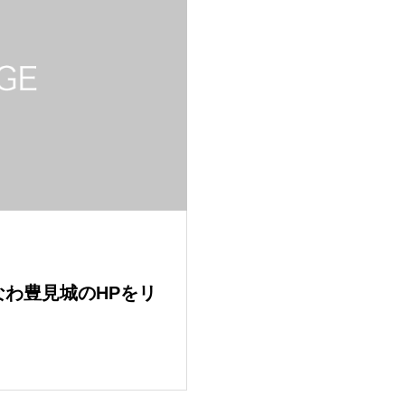
なわ豊見城のHPをリ